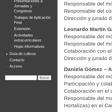
Presentaciones a
Responsable del mó
Jornadas y
Responsable del c
Congresos
Dirección y jurado 
Trabajos de Aplicación
Final
Leonardo Martín Ga
Extensión
Actividades
Responsable del mód
extracurriculares
Responsable del mód
Hojas informativas
Colaboración con e
Guía de cultivos
Dirección y jurado 
Contacto
Acceso
Daniela Gómez – A
Responsable del mó
Formulario de
Buscar
búsqueda
Participación y col
Colaboración en el
Responsable del ma
Hortalizas) en el C