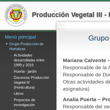
Menú secundario
Pa
co
Producción Vegetal III - 
pr
Grupo 
Menú principal
Grupo Producción de
Hortalizas
Actividades
Mariana Calvente –
desarrolladas entre
1999 y 2019
Responsable de la 
Huerta - jardín
Responsable de Do
Docencia: Producción
Otras actividades d
Vegetal III
(Horticultura)
asignatura)
Libros
Analía Puerta – Pr
Proyectos de
investigación
Responsable del seg